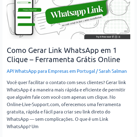
Gerar
Link
WhatsApp
em
1
Clique
–
Como Gerar Link WhatsApp em 1
Ferramenta
Clique – Ferramenta Grátis Online
Grátis
Online
API WhatsApp para Empresas em Portugal
/
Sarah Salman
Você quer facilitar o contato com seus clientes? Gerar link
WhatsApp é a maneira mais rápida e eficiente de permitir
que alguém fale com você com apenas um clique. No
Online-Live-Support.com, oferecemos uma ferramenta
gratuita, rápida e fácil para criar seu link direto do
WhatsApp — sem complicações. O que é um Link
WhatsApp? Um