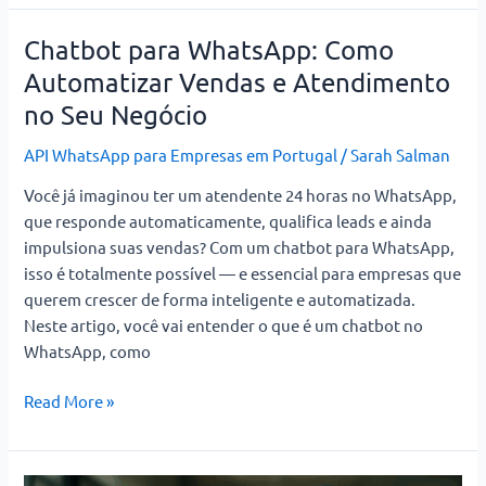
Chatbot para WhatsApp: Como
Chatbot
para
Automatizar Vendas e Atendimento
WhatsApp:
no Seu Negócio
Como
Automatizar
API WhatsApp para Empresas em Portugal
/
Sarah Salman
Vendas
Você já imaginou ter um atendente 24 horas no WhatsApp,
e
que responde automaticamente, qualifica leads e ainda
Atendimento
impulsiona suas vendas? Com um chatbot para WhatsApp,
no
isso é totalmente possível — e essencial para empresas que
Seu
querem crescer de forma inteligente e automatizada.
Negócio
Neste artigo, você vai entender o que é um chatbot no
WhatsApp, como
Read More »