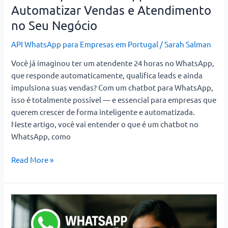
para
Automatizar Vendas e Atendimento
WhatsApp:
no Seu Negócio
Como
Automatizar
API WhatsApp para Empresas em Portugal
/
Sarah Salman
Vendas
Você já imaginou ter um atendente 24 horas no WhatsApp,
e
que responde automaticamente, qualifica leads e ainda
Atendimento
impulsiona suas vendas? Com um chatbot para WhatsApp,
no
isso é totalmente possível — e essencial para empresas que
Seu
querem crescer de forma inteligente e automatizada.
Negócio
Neste artigo, você vai entender o que é um chatbot no
WhatsApp, como
Read More »
WhatsApp
Automação:
Como