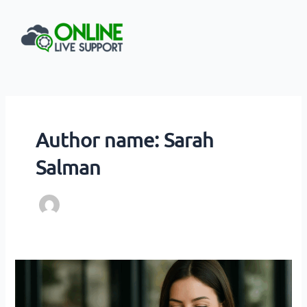
Ir
para
o
conteúdo
Author name: Sarah
Salman
Vendas
pelo
WhatsApp: