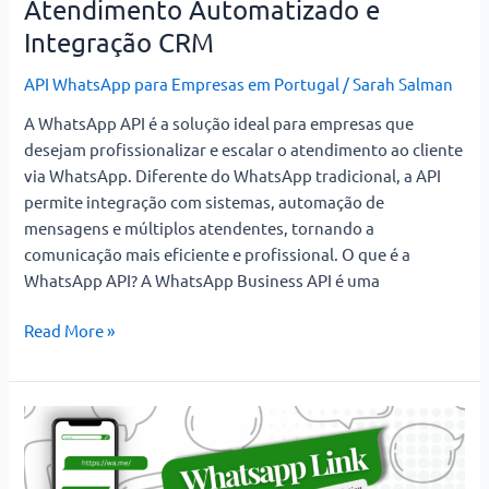
Atendimento Automatizado e
para
Integração CRM
Empresas
|
API WhatsApp para Empresas em Portugal
/
Sarah Salman
Atendimento
A WhatsApp API é a solução ideal para empresas que
Automatizado
desejam profissionalizar e escalar o atendimento ao cliente
e
via WhatsApp. Diferente do WhatsApp tradicional, a API
Integração
permite integração com sistemas, automação de
CRM
mensagens e múltiplos atendentes, tornando a
comunicação mais eficiente e profissional. O que é a
WhatsApp API? A WhatsApp Business API é uma
Read More »
Como
Gerar
Link