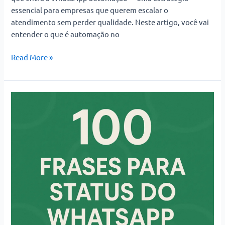
essencial para empresas que querem escalar o
atendimento sem perder qualidade. Neste artigo, você vai
entender o que é automação no
Read More »
100
Frases
para
Status
do
WhatsApp:
Criativas,
Engraçadas
e
Inspiradoras