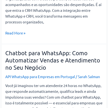
acompanhados e as oportunidades são desperdiçadas. É aí
que entra o CRM WhatsApp. Com a integração entre
WhatsApp e CRM, você transforma mensagens em
processos organizados,
Read More »
Chatbot para WhatsApp: Como
Chatbot
para
Automatizar Vendas e Atendimento
WhatsApp:
no Seu Negócio
Como
Automatizar
API WhatsApp para Empresas em Portugal
/
Sarah Salman
Vendas
Você já imaginou ter um atendente 24 horas no WhatsApp,
e
que responde automaticamente, qualifica leads e ainda
Atendimento
impulsiona suas vendas? Com um chatbot para WhatsApp,
no
isso é totalmente possível — e essencial para empresas que
Seu