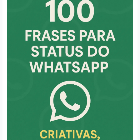
para
Status
do
WhatsApp:
Criativas,
Engraçadas
e
Inspiradoras