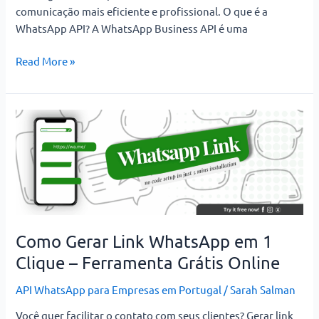
comunicação mais eficiente e profissional. O que é a
WhatsApp API? A WhatsApp Business API é uma
Read More »
Como
Gerar
Link
WhatsApp
em
1
Clique
–
Como Gerar Link WhatsApp em 1
Ferramenta
Clique – Ferramenta Grátis Online
Grátis
Online
API WhatsApp para Empresas em Portugal
/
Sarah Salman
Você quer facilitar o contato com seus clientes? Gerar link