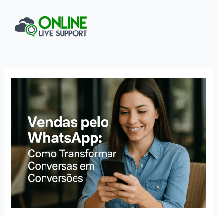
Ir
para
o
conteúdo
Vendas
pelo
WhatsApp:
Como
Transformar
Conversas
em
Conversões