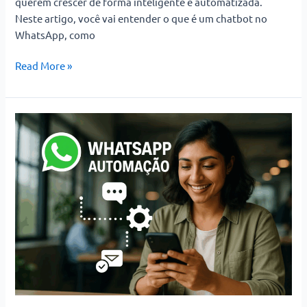
querem crescer de forma inteligente e automatizada.
Negócio
Neste artigo, você vai entender o que é um chatbot no
WhatsApp, como
Read More »
WhatsApp
Automação:
Como
Automatizar
Atendimentos
e
Vender
Mais
com
Eficiência