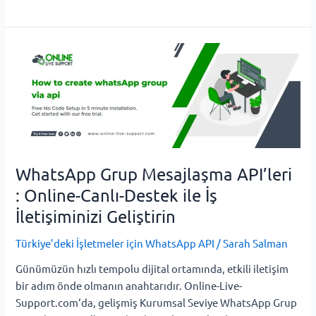
WhatsApp
Grup
Mesajlaşma
API’leri
:
Online-
Canlı-
Destek
WhatsApp Grup Mesajlaşma API’leri
ile
: Online-Canlı-Destek ile İş
İş
İletişiminizi Geliştirin
İletişiminizi
Geliştirin
Türkiye'deki İşletmeler için WhatsApp API
/
Sarah Salman
Günümüzün hızlı tempolu dijital ortamında, etkili iletişim
bir adım önde olmanın anahtarıdır. Online-Live-
Support.com‘da, gelişmiş Kurumsal Seviye WhatsApp Grup